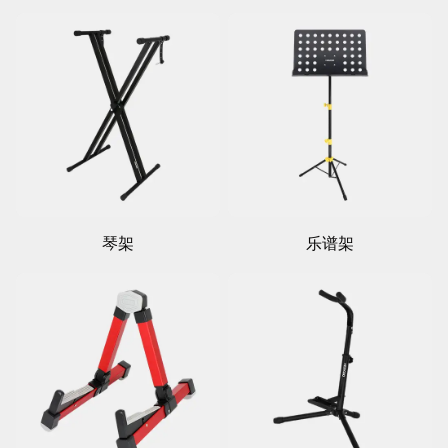
琴架
乐谱架