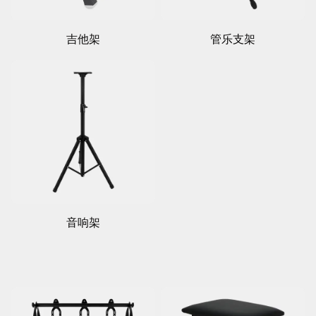
吉他架
管乐支架
音响架