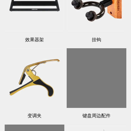
效果器架
挂钩
变调夹
键盘周边配件