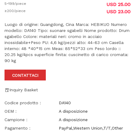
5~199/piece
USD 25.00
≥200/piece
USD 23.00
Luogo di origine: Guangdong, Cina Marca: HEBIKUO Numero
modello: DA140 Tipo: suonare sgabelli Nome prodotto: Drum
sgabello Colore: materiali neri: cromo in acciaio
inossidabile+Peso PU: 4,6 kg/pezzi alto: 44-63 cm Casella
interno: 48 *40*15 cm Meas: 85*52*33 cm Peso lordo ::
20.25 kg/4pcs superficie finita: cuscinetto di carico cromata:
90 kg
CONTATTACI
Inquiry Basket
Codice prodotto：
DA140
OEM：
A disposizione
Campione：
A disposizione
Pagamento：
PayPal,Western Union,T/T,Other